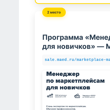
2 место
Программа «Мене
для новичков» — 
sale.maed.ru/marketplace-m