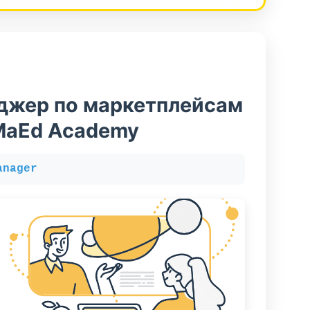
джер по маркетплейсам
MaEd Academy
anager