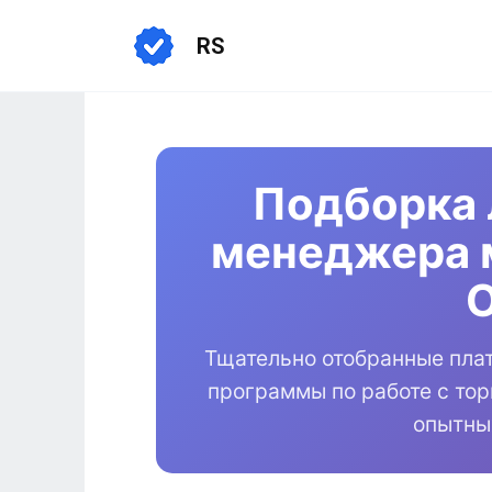
Перейти
к
RS
содержанию
Подборка 
менеджера 
Тщательно отобранные пла
программы по работе с то
опытны