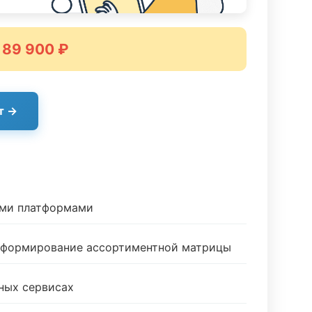
 89 900 ₽
т →
ыми платформами
и формирование ассортиментной матрицы
ных сервисах