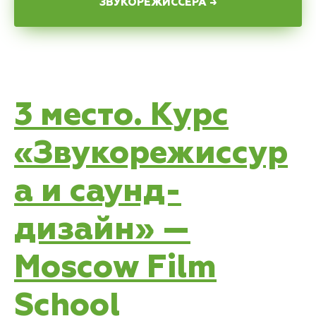
ЗВУКОРЕЖИССЁРА →
3 место. Курс
«Звукорежиссур
а и саунд-
дизайн» —
Moscow Film
School