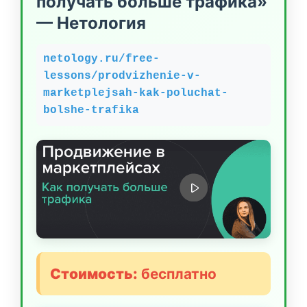
получать больше трафика»
— Нетология
netology.ru/free-
lessons/prodvizhenie-v-
marketplejsah-kak-poluchat-
bolshe-trafika
Стоимость:
бесплатно