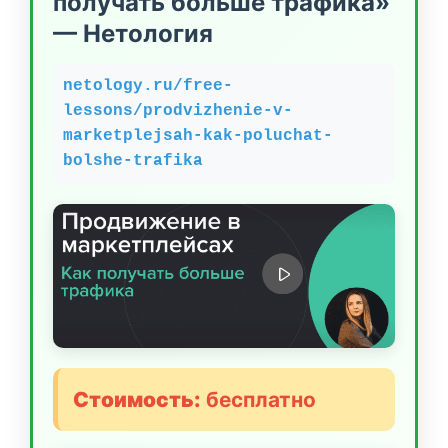
получать больше трафика»
— Нетология
netology.ru/free-
lessons/prodvizhenie-v-
marketplejsah-kak-poluchat-
bolshe-trafika
Стоимость:
бесплатно