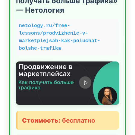
получать больше трафика»
— Нетология
netology.ru/free-
lessons/prodvizhenie-v-
marketplejsah-kak-poluchat-
bolshe-trafika
Стоимость:
бесплатно