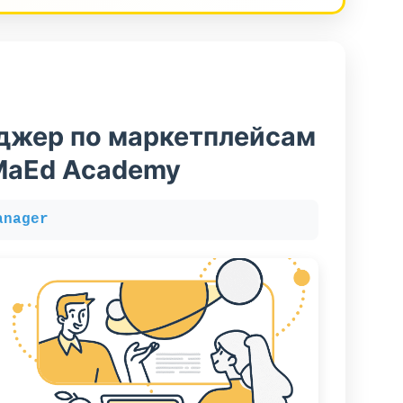
джер по маркетплейсам
MaEd Academy
anager