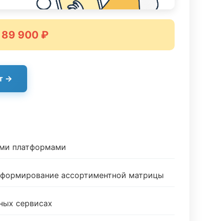
 89 900 ₽
т →
ыми платформами
и формирование ассортиментной матрицы
ных сервисах