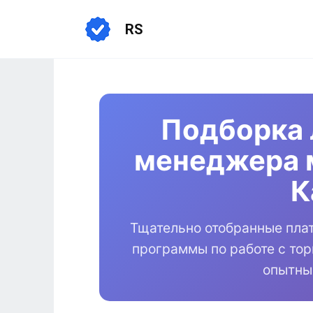
Перейти
к
RS
содержанию
Подборка 
менеджера 
К
Тщательно отобранные пла
программы по работе с то
опытны