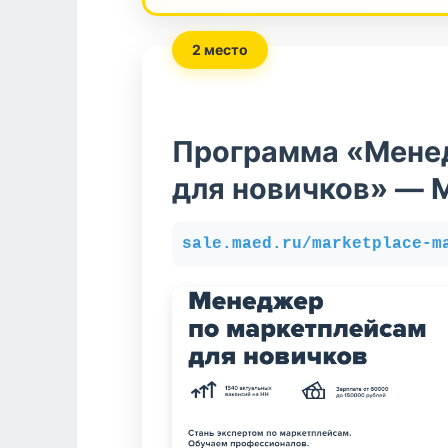
2 место
Программа «Мене
для новичков» — 
sale.maed.ru/marketplace-m