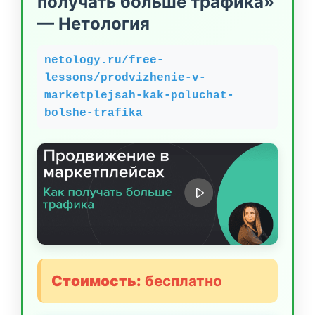
получать больше трафика»
— Нетология
netology.ru/free-
lessons/prodvizhenie-v-
marketplejsah-kak-poluchat-
bolshe-trafika
Стоимость:
бесплатно