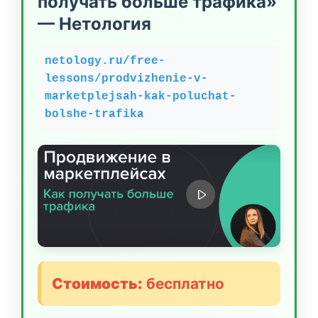
получать больше трафика»
— Нетология
netology.ru/free-
lessons/prodvizhenie-v-
marketplejsah-kak-poluchat-
bolshe-trafika
Стоимость:
бесплатно