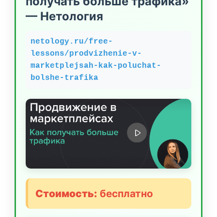
получать больше трафика»
— Нетология
netology.ru/free-
lessons/prodvizhenie-v-
marketplejsah-kak-poluchat-
bolshe-trafika
Стоимость:
бесплатно