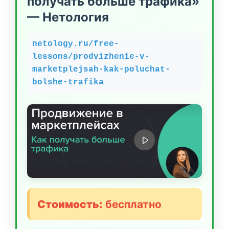
получать больше трафика»
— Нетология
netology.ru/free-
lessons/prodvizhenie-v-
marketplejsah-kak-poluchat-
bolshe-trafika
Стоимость:
бесплатно