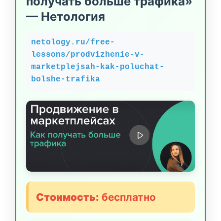
получать больше трафика»
— Нетология
netology.ru/free-
lessons/prodvizhenie-v-
marketplejsah-kak-poluchat-
bolshe-trafika
Стоимость:
бесплатно