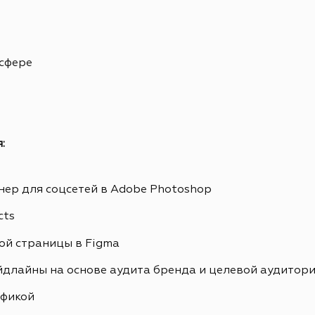
 сфере
:
ер для соцсетей в Adobe Photoshop
cts
ой страницы в Figma
йдлайны на основе аудита бренда и целевой аудитор
афикой