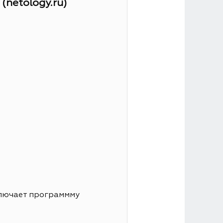
netology.ru)
ключает программму