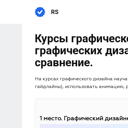
RS
Курсы графическо
графических диза
сравнение.
На курсах графического дизайна науча
гайдлайны), использовать анимацию, раб
1 место. Графический дизайне