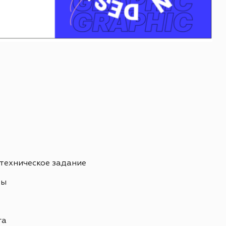
 техническое задание
ны
ь
га