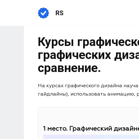
RS
Курсы графическо
графических диза
сравнение.
На курсах графического дизайна науча
гайдлайны), использовать анимацию, раб
1 место. Графический дизайне