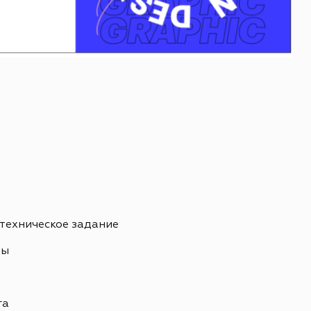
 техническое задание
ны
ь
га