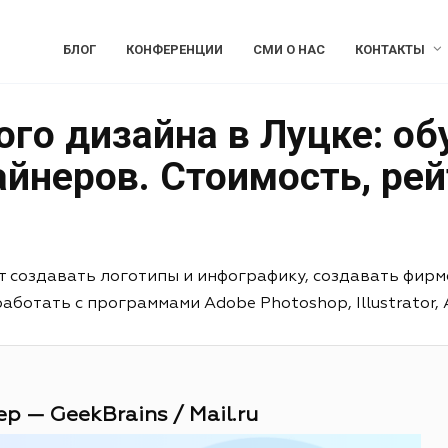
БЛОГ
КОНФЕРЕНЦИИ
СМИ О НАС
КОНТАКТЫ
го дизайна в Луцке: об
йнеров. Стоимость, рей
т создавать логотипы и инфографику, создавать фирм
отать с программами Adobe Photoshop, Illustrator, Aft
р — GeekBrains / Mail.ru