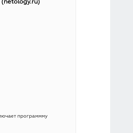
netology.ru)
ключает программму