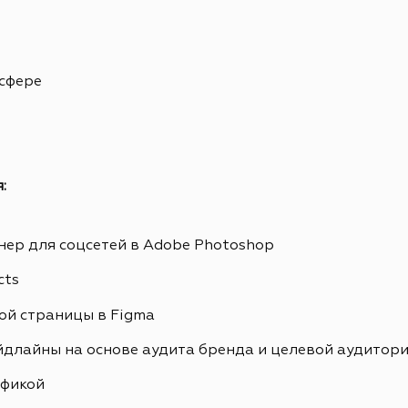
 сфере
:
ер для соцсетей в Adobe Photoshop
cts
ой страницы в Figma
йдлайны на основе аудита бренда и целевой аудитор
афикой