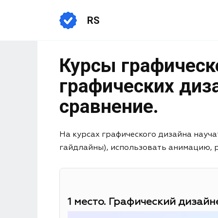
RS
Курсы графическо
графических диза
сравнение.
На курсах графического дизайна науча
гайдлайны), использовать анимацию, раб
1 место. Графический дизайне