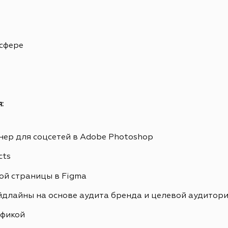
 сфере
:
ер для соцсетей в Adobe Photoshop
cts
ой страницы в Figma
йдлайны на основе аудита бренда и целевой аудитор
афикой