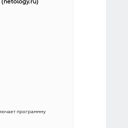
netology.ru)
ключает программму