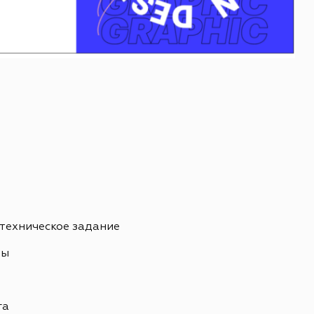
 техническое задание
ны
ь
га