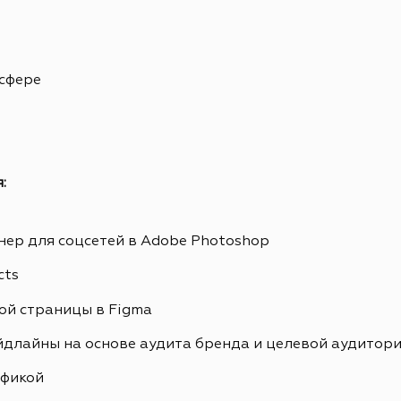
 сфере
:
ер для соцсетей в Adobe Photoshop
cts
ой страницы в Figma
йдлайны на основе аудита бренда и целевой аудитор
афикой