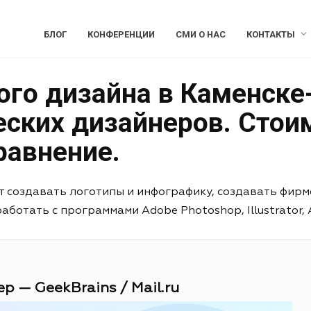
БЛОГ
КОНФЕРЕНЦИИ
СМИ О НАС
КОНТАКТЫ
ого дизайна в Каменске
еских дизайнеров. Стои
равнение.
т создавать логотипы и инфографику, создавать фирм
отать с программами Adobe Photoshop, Illustrator, Aft
р — GeekBrains / Mail.ru