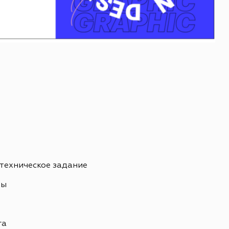
 техническое задание
ны
ь
га