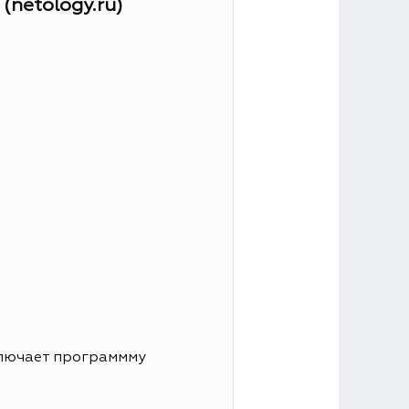
netology.ru)
ключает программму