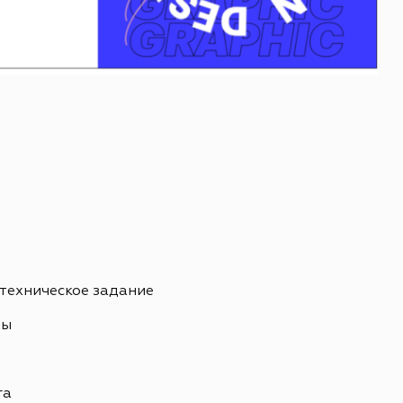
 техническое задание
ны
ь
га