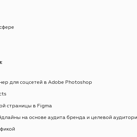
 сфере
:
ер для соцсетей в Adobe Photoshop
cts
ой страницы в Figma
йдлайны на основе аудита бренда и целевой аудитор
афикой