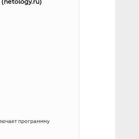
netology.ru)
ключает программму