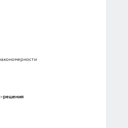
 закономерности
ес-решения