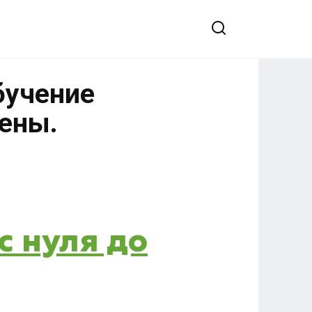
бучение
цены.
с нуля до