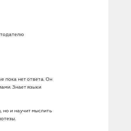
отодателю
е пока нет ответа. Он
ами. Знает языки
, но и научит мыслить
потезы.