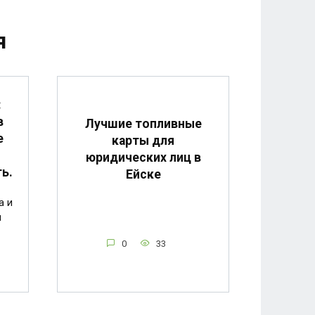
я
:
в
Лучшие топливные
е
карты для
юридических лиц в
ь.
Ейске
а и
м
0
33