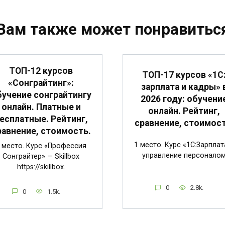
Вам также может понравитьс
ТОП-12 курсов
ТОП-17 курсов «1С
«Сонграйтинг»:
зарплата и кадры» 
бучение сонграйтингу
2026 году: обучени
онлайн. Платные и
онлайн. Рейтинг,
есплатные. Рейтинг,
сравнение, стоимост
равнение, стоимость.
1 место. Курс «1С:Зарплат
 место. Курс «Профессия
управление персонало
Сонграйтер» — Skillbox
https://skillbox.
0
2.8k.
0
1.5k.