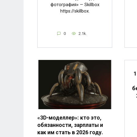
фотография» — Skillbox
https://skillbox.
0
2.1k.
1
б
«3D-моделлер»: кто это,
обязанности, зарплаты и
как им стать в 2026 году.