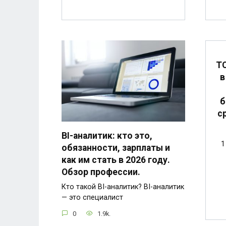
ТО
в
б
с
BI-аналитик: кто это,
1
обязанности, зарплаты и
как им стать в 2026 году.
Обзор профессии.
Кто такой BI-аналитик? BI-аналитик
— это специалист
0
1.9k.