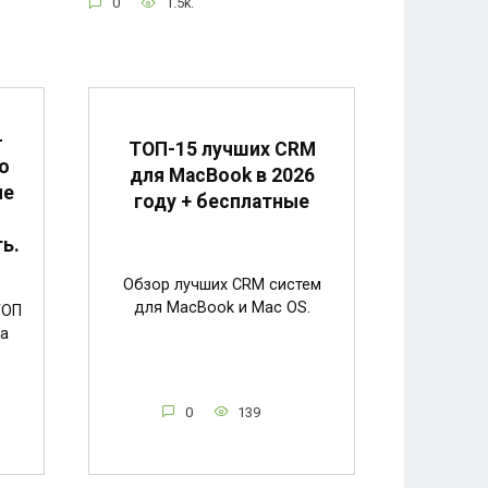
0
1.5k.
-
ТОП-15 лучших CRM
о
для MacBook в 2026
ие
году + бесплатные
ь.
Обзор лучших CRM систем
для MacBook и Mac OS.
ТОП
а
0
139