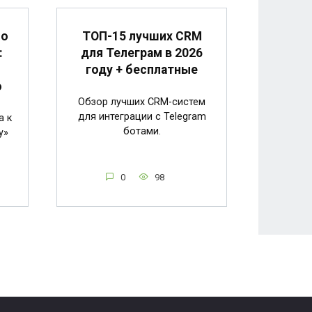
по
ТОП-15 лучших CRM
:
для Телеграм в 2026
н
году + бесплатные
о
Обзор лучших CRM-систем
для интеграции с Telegram
а к
ботами.
у»
0
98