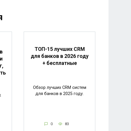
я
ТОП-15 лучших CRM
в
для банков в 2026 году
и
+ бесплатные
г,
сть
Обзор лучших CRM систем
для банков в 2025 году.
к
0
83