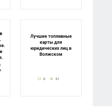
в
Лучшие топливные
.
карты для
ые.
юридических лиц в
и
Волжском
я.
к
x
0
31