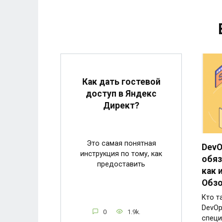
Как дать гостевой
доступ в Яндекс
Директ?
Это самая понятная
DevO
инструкция по тому, как
обяз
предоставить
как 
Обзо
Кто т
DevOp
0
1.9k.
специ