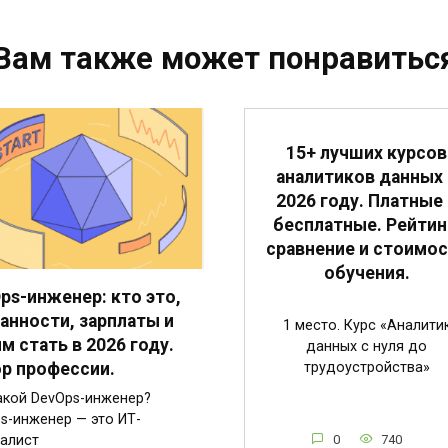
Вам также может понравитьс
15+ лучших курсов
аналитиков данных 
2026 году. Платные 
бесплатные. Рейтин
сравнение и стоимо
обучения.
ps-инженер: кто это,
анности, зарплаты и
1 место. Курс «Аналити
им стать в 2026 году.
данных с нуля до
трудоустройства»
р профессии.
акой DevOps-инженер?
s-инженер — это ИТ-
0
740
алист