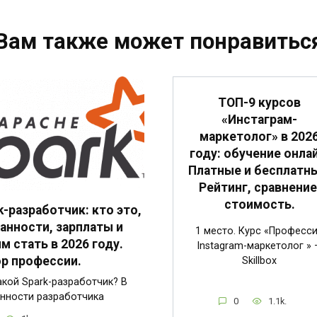
Вам также может понравитьс
ТОП-9 курсов
«Инстаграм-
маркетолог» в 202
году: обучение онлай
Платные и бесплатн
Рейтинг, сравнение
стоимость.
k-разработчик: кто это,
анности, зарплаты и
1 место. Курс «Професс
им стать в 2026 году.
Instagram-маркетолог » 
р профессии.
Skillbox
акой Spark-разработчик? В
нности разработчика
0
1.1k.