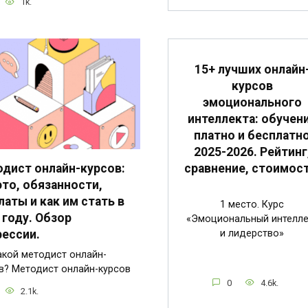
1k.
15+ лучших онлайн
курсов
эмоционального
интеллекта: обучен
платно и бесплатн
2025-2026. Рейтинг
сравнение, стоимост
дист онлайн-курсов:
это, обязанности,
латы и как им стать в
1 место. Курс
 году. Обзор
«Эмоциональный интелле
и лидерство»
ессии.
акой методист онлайн-
в? Методист онлайн-курсов
0
4.6k.
2.1k.