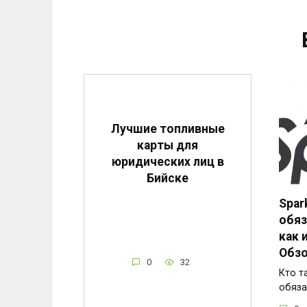
Лучшие топливные
карты для
юридических лиц в
Бийске
Spar
обяз
как 
Обзо
0
32
Кто т
обяза