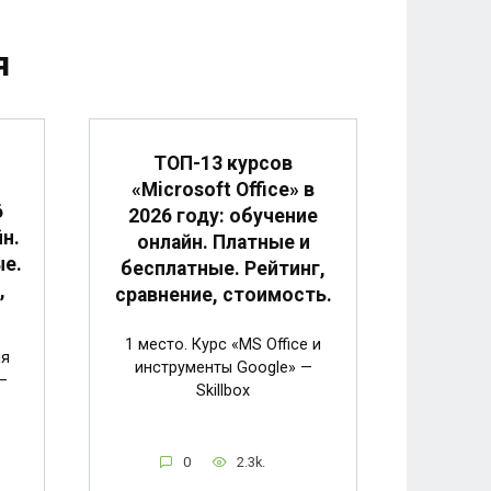
я
ТОП-13 курсов
«Microsoft Office» в
6
2026 году: обучение
н.
онлайн. Платные и
ые.
бесплатные. Рейтинг,
,
сравнение, стоимость.
1 место. Курс «MS Office и
ия
инструменты Google» —
—
Skillbox
0
2.3k.