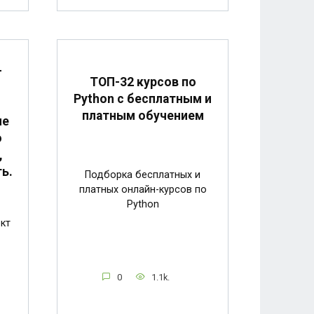
-
ТОП-32 курсов по
Python с бесплатным и
платным обучением
ие
о
,
ь.
Подборка бесплатных и
платных онлайн-курсов по
Python
кт
0
1.1k.