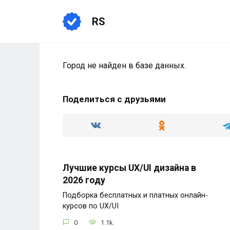
Перейти
к
RS
содержанию
Город не найден в базе данных.
Поделиться с друзьями
Лучшие курсы UX/UI дизайна в
2026 году
Подборка бесплатных и платных онлайн-
курсов по UX/UI
0
1.1k.