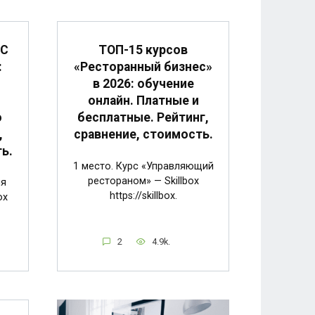
1С
ТОП-15 курсов
:
«Ресторанный бизнес»
в 2026: обучение
онлайн. Платные и
о
бесплатные. Рейтинг,
,
сравнение, стоимость.
ь.
1 место. Курс «Управляющий
рестораном» — Skillbox
ия
https://skillbox.
ox
2
4.9k.