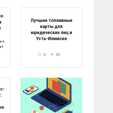
по
Лучшие топливные
а
карты для
и
юридических лиц в
Усть-Илимске
а к
rt
0
29
с-
:
ые.