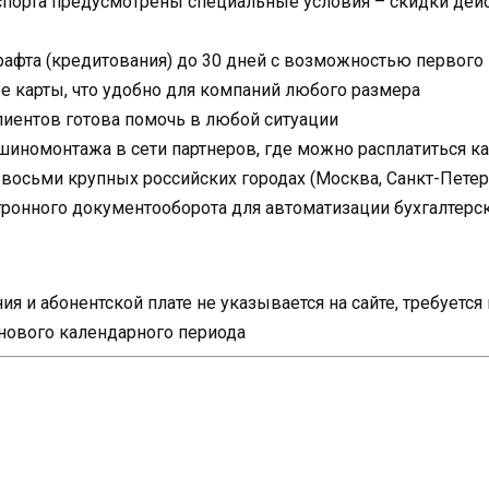
спорта предусмотрены специальные условия – скидки дейс
рафта (кредитования) до 30 дней с возможностью первого
 карты, что удобно для компаний любого размера
иентов готова помочь в любой ситуации
шиномонтажа в сети партнеров, где можно расплатиться к
осьми крупных российских городах (Москва, Санкт-Петербу
тронного документооборота для автоматизации бухгалтерск
я и абонентской плате не указывается на сайте, требуетс
 нового календарного периода