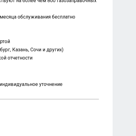
твуют на более чем 800 газозаправочных
 месяца обслуживания бесплатно
артой
рг, Казань, Сочи и других)
ой отчетности
я индивидуальное уточнение