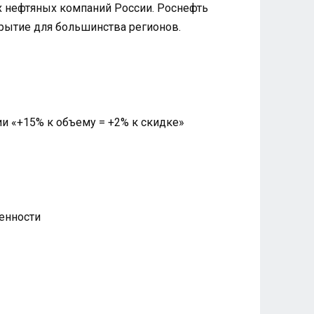
их нефтяных компаний России. Роснефть
рытие для большинства регионов.
и «+15% к объему = +2% к скидке»
енности