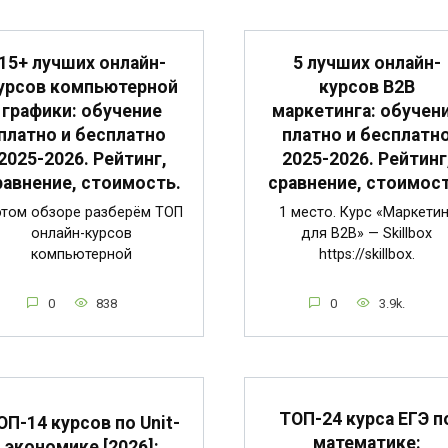
15+ лучших онлайн-
5 лучших онлайн-
урсов компьютерной
курсов B2B
графики: обучение
маркетинга: обучен
платно и бесплатно
платно и бесплатн
2025-2026. Рейтинг,
2025-2026. Рейтинг
равнение, стоимость.
сравнение, стоимост
этом обзоре разберём ТОП
1 место. Курс «Маркетин
онлайн-курсов
для B2B» — Skillbox
компьютерной
https://skillbox.
0
838
0
3.9k.
ТОП-24 курса ЕГЭ п
ОП-14 курсов по Unit-
математике:
экономике [2026]: