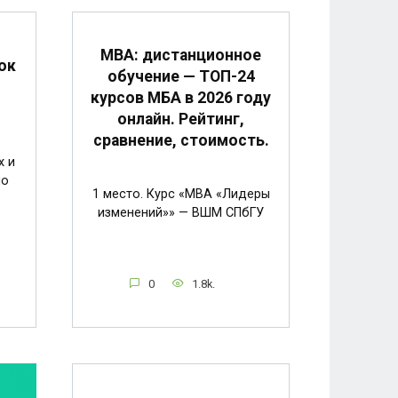
MBA: дистанционное
ок
обучение — ТОП-24
курсов МБА в 2026 году
онлайн. Рейтинг,
сравнение, стоимость.
х и
по
1 место. Курс «MBA «Лидеры
изменений»» — ВШМ СПбГУ
0
1.8k.