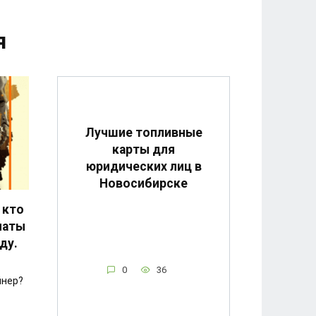
я
Лучшие топливные
карты для
юридических лиц в
Новосибирске
 кто
латы
ду.
0
36
йнер?