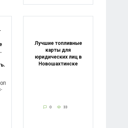
-
Лучшие топливные
е
карты для
.
юридических лиц в
Новошахтинске
ь.
ТОП
с-
0
33