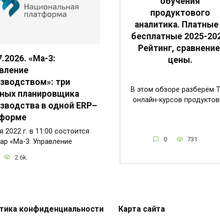
обучения
продуктового
аналитика. Платные
бесплатные 2025-202
Рейтинг, сравнение
7.2026. «Ма-3:
цены.
вление
зводством»: три
В этом обзоре разберём 
ных планировщика
онлайн-курсов продуктов
зводства в одной ERP–
тформе
я 2022 г. в 11:00 состоится
0
731
ар «Ма-3: Управление
2.6k.
тика конфиденциальности
Карта сайта