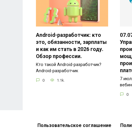
Android-разработчик: кто
07.0
это, обязанности, зарплаты
Упра
и как им стать в 2026 году.
прои
Обзор профессии.
мощ
прои
Кто такой Android-разработчик?
пла
Android-разработчик
7 июл
0
1.1k.
вебин
0
Пользовательское соглашение
Поли