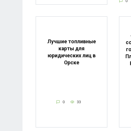
0
Лучшие топливные
с
карты для
г
юридических лиц в
Пл
Орске
0
33