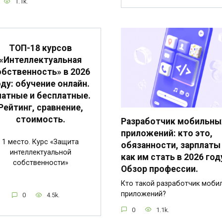
1.1k.
ТОП-18 курсов
«Интеллектуальная
обственность» в 2026
оду: обучение онлайн.
атные и бесплатные.
Рейтинг, сравнение,
стоимость.
Разработчик мобильны
приложений: кто это,
1 место. Курс «Защита
обязанности, зарплаты
интеллектуальной
как им стать в 2026 год
собственности»
Обзор профессии.
Кто такой разработчик моби
приложений?
0
4.5k.
0
1.1k.