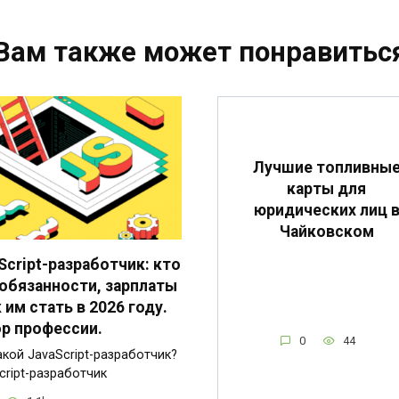
Вам также может понравитьс
Лучшие топливны
карты для
юридических лиц 
Чайковском
Script-разработчик: кто
 обязанности, зарплаты
к им стать в 2026 году.
р профессии.
0
44
акой JavaScript-разработчик?
cript-разработчик