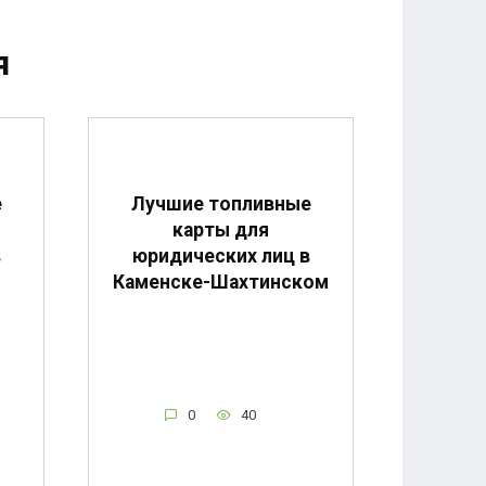
я
е
Лучшие топливные
карты для
в
юридических лиц в
Каменске-Шахтинском
0
40