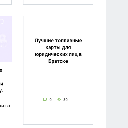
Лучшие топливные
карты для
юридических лиц в
Братске
х
 и
у.
0
30
льных