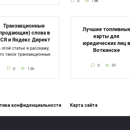
0
1.8k.
Транзакционные
Лучшие топливны
(продающие) слова в
карты для
СЯ и Яндекс Директ
юридических лиц 
 этой статье я расскажу,
Воткинске
то такое транзакционные
0
33
0
1.3k.
тика конфиденциальности
Карта сайта