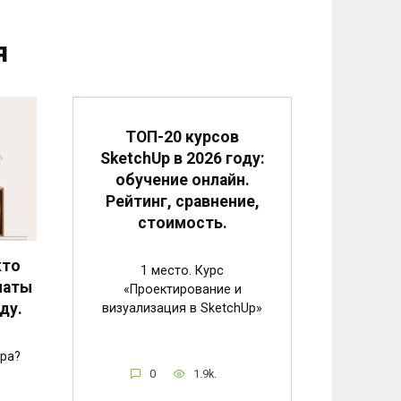
я
ТОП-20 курсов
SketchUp в 2026 году:
обучение онлайн.
Рейтинг, сравнение,
стоимость.
кто
1 место. Курс
латы
«Проектирование и
ду.
визуализация в SketchUp»
ера?
0
1.9k.