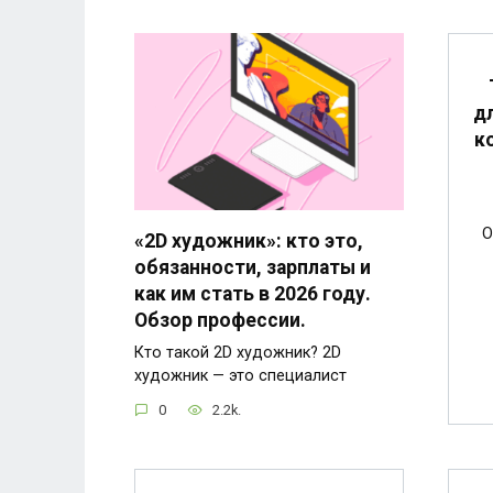
д
к
О
«2D художник»: кто это,
обязанности, зарплаты и
как им стать в 2026 году.
Обзор профессии.
Кто такой 2D художник? 2D
художник — это специалист
0
2.2k.