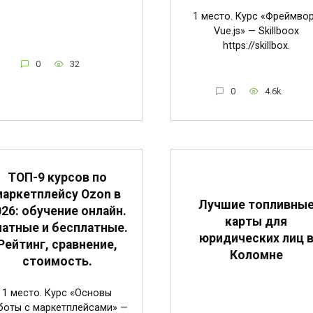
1 место. Курс «Фреймво
Vue.js» — Skillboox
https://skillbox.
0
32
0
4.6k.
ТОП-9 курсов по
маркетплейсу Ozon в
Лучшие топливны
026: обучение онлайн.
карты для
атные и бесплатные.
юридических лиц 
Рейтинг, сравнение,
Коломне
стоимость.
1 место. Курс «Основы
боты с маркетплейсами» —