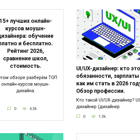
15+ лучших онлайн-
курсов моушн-
дизайнера: обучение
платно и бесплатно.
Рейтинг 2026,
сравнение школ,
стоимость.
UI/UX-дизайнер: кто это
обязанности, зарплаты
этом обзоре разберём ТОП
как им стать в 2026 год
онлайн-курсов моушн-
Обзор профессии.
дизайна.
Кто такой UI/UX-дизайнер? UI
дизайнер (дизайнер
0
4.3k.
0
1.3k.