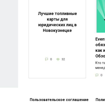
Лучшие топливные
карты для
юридических лиц в
Новокузнецке
Even
обяз
как 
Обзо
0
32
Кто т
менед
0
Пользовательское соглашение
Поли