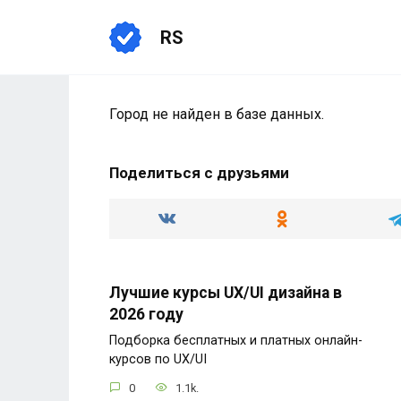
Перейти
к
RS
содержанию
Город не найден в базе данных.
Поделиться с друзьями
Лучшие курсы UX/UI дизайна в
2026 году
Подборка бесплатных и платных онлайн-
курсов по UX/UI
0
1.1k.