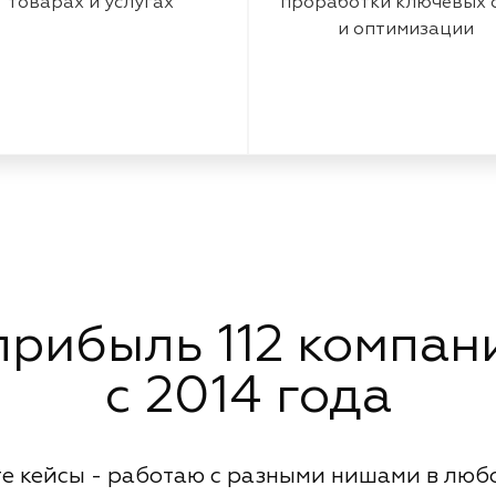
товарах и услугах
проработки ключевых 
и оптимизации
рибыль 112 компани
с 2014 года
е кейсы - работаю с разными нишами в люб