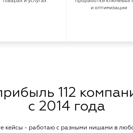
товарах и услугах
проработки ключевых 
и оптимизации
рибыль 112 компани
с 2014 года
е кейсы - работаю с разными нишами в люб