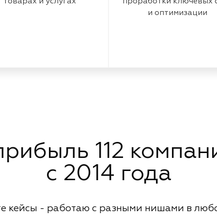
товарах и услугах
проработки ключевых 
и оптимизации
рибыль 112 компани
с 2014 года
е кейсы - работаю с разными нишами в люб