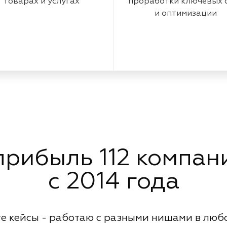
товарах и услугах
проработки ключевых 
и оптимизации
рибыль 112 компани
с 2014 года
е кейсы - работаю с разными нишами в люб