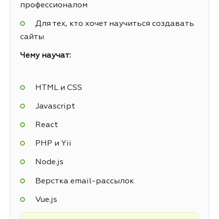
профессионалом
Для тех, кто хочет научиться создавать
сайты
Чему научат:
HTML и CSS
Javascript
React
PHP и Yii
Node.js
Верстка email-рассылок
Vue.js