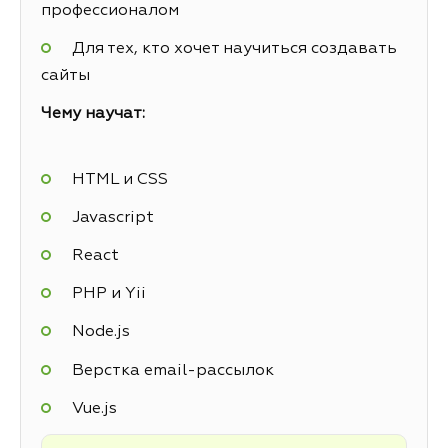
профессионалом
Для тех, кто хочет научиться создавать
сайты
Чему научат:
HTML и CSS
Javascript
React
PHP и Yii
Node.js
Верстка email-рассылок
Vue.js