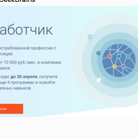
GeekBrains