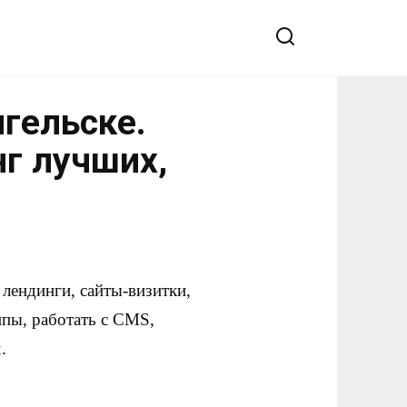
нгельске.
нг лучших,
лендинги, сайты-визитки,
ипы, работать с CMS,
.