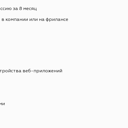
сию за 8 месяц
. в компании или на фрилансе
стройства веб-приложений
ми
е