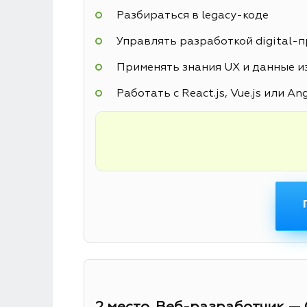
Разбираться в legacy-коде
Управлять разработкой digital-
Применять знания UX и данные из
Работать с React.js, Vue.js или An