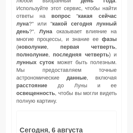
любой выбранный
день
года
.
Используйте этот сервис, чтобы найти
ответы на
вопрос
"
какая сейчас
луна
?" или "
какой сегодня лунный
день
?".
Луна
оказывает влияние на
многие процессы, и знание ее
фазы
(
новолуние
,
первая четверть
,
полнолуние
,
последняя четверть
) и
лунных суток
может быть полезным.
Мы предоставляем точные
астрономические
данные
, включая
расстояние
до Луны и ее
освещенность
, чтобы вы могли видеть
полную картину.
Сегодня, 6 августа