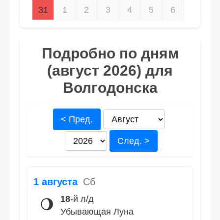
31
1
2
3
4
5
6
Подробно по дням
(август 2026) для
Волгодонска
< Пред.
След. >
1 августа
Сб
18
-й л/д
🌖
Убывающая Луна