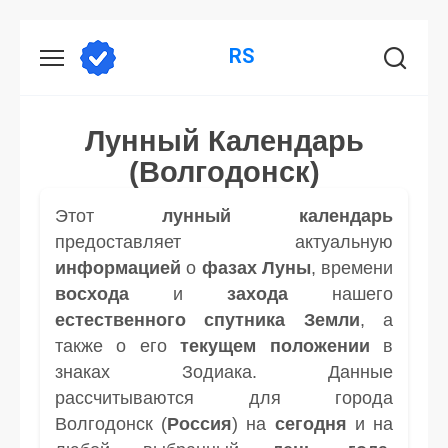
Перейти
RS
к
содержанию
Лунный Календарь
(Волгодонск)
Этот
лунный календарь
предоставляет актуальную
информацией
о
фазах Луны
, времени
восхода
и
захода
нашего
естественного спутника
Земли
, а
также о его
текущем положении
в
знаках Зодиака. Данные
рассчитываются для города
Волгодонск (
Россия
) на
сегодня
и на