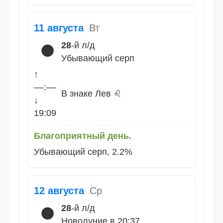
11 августа
Вт
28
-й л/д
🌑
Убывающий серп
↑
––:––
В знаке Лев ♌
↓
19:09
Благоприятный день.
Убывающий серп, 2.2%
12 августа
Ср
28
-й л/д
🌑
Новолуние в 20:37