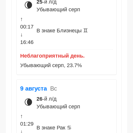
25
-й л/д
🌘
Убывающий серп
↑
00:17
В знаке Близнецы ♊
↓
16:46
Неблагоприятный день.
Убывающий серп, 23.7%
9 августа
Вс
26
-й л/д
🌘
Убывающий серп
↑
01:29
В знаке Рак ♋
↓