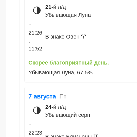
21
-й л/д
🌗
Убывающая Луна
↑
21:26
В знаке Овен ♈
↓
11:52
Скорее благоприятный день.
Убывающая Луна, 67.5%
7 августа
Пт
24
-й л/д
🌗
Убывающий серп
↑
22:23
В знаке Близнецы ♊