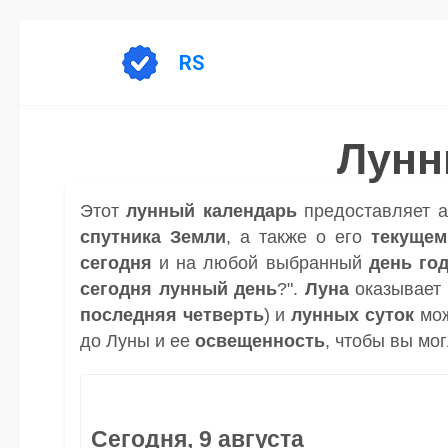
Перейти
к
RS
содержанию
Лунн
Этот
лунный календарь
предоставляет 
спутника
Земли
, а также о его
текущем
сегодня
и на любой выбранный
день
го
сегодня лунный день
?".
Луна
оказывает 
последняя четверть
) и
лунных суток
мож
до Луны и ее
освещенность
, чтобы вы мо
Сегодня, 9 августа