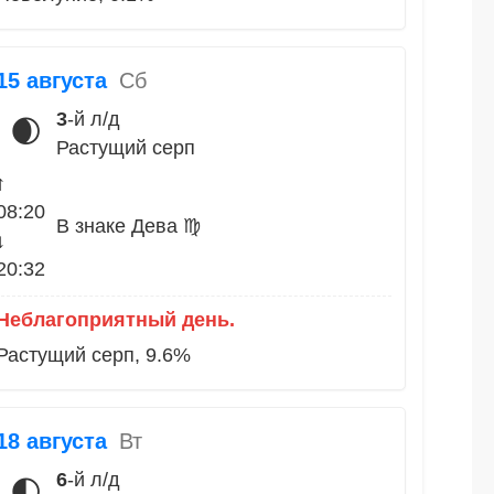
15 августа
Сб
3
-й л/д
🌒
Растущий серп
↑
08:20
В знаке Дева ♍
↓
20:32
Неблагоприятный день.
Растущий серп, 9.6%
18 августа
Вт
6
-й л/д
🌓