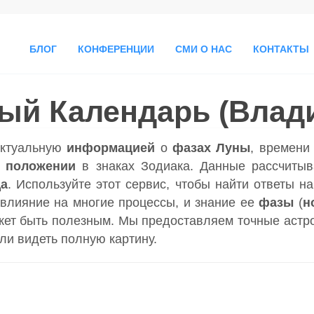
БЛОГ
КОНФЕРЕНЦИИ
СМИ О НАС
КОНТАКТЫ
ый Календарь (Влад
актуальную
информацией
о
фазах Луны
, времен
 положении
в знаках Зодиака. Данные рассчитыв
да
. Используйте этот сервис, чтобы найти ответы н
влияние на многие процессы, и знание ее
фазы
(
н
ет быть полезным. Мы предоставляем точные астр
гли видеть полную картину.