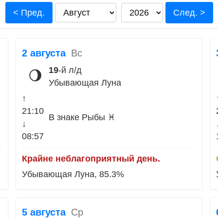
< Пред.
След. >
2 августа
Вс
19
-й л/д
🌖
Убывающая Луна
↑
21:10
В знаке Рыбы ♓
↓
08:57
Крайне неблагоприятный день.
Убывающая Луна, 85.3%
5 августа
Ср