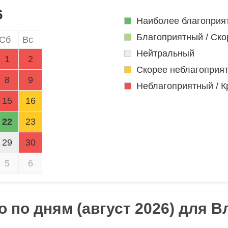
6
Наиболее благоприя
Благоприятный / Ско
Сб
Вс
Нейтральный
1
2
Скорее неблагоприя
8
9
Неблагоприятный / К
15
16
22
23
29
30
5
6
 по дням (август 2026) для 