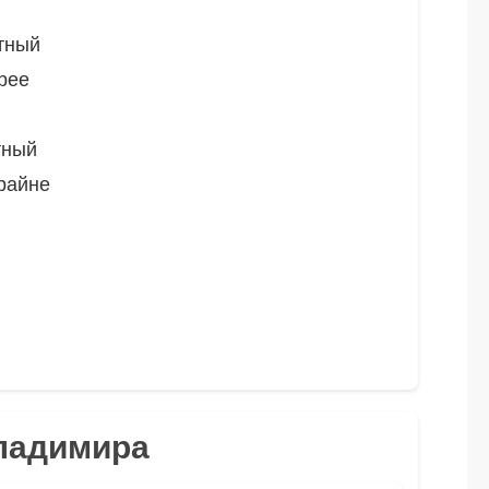
тный
рее
тный
райне
Владимира