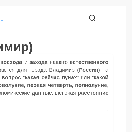
имир)
и
восхода
и
захода
нашего
естественного
аются для города Владимир (
Россия
) на
а
вопрос
"
какая сейчас луна
?" или "
какой
оволуние
,
первая четверть
,
полнолуние
,
ономические
данные
, включая
расстояние