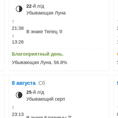
22
-й л/д
🌗
Убывающая Луна
↑
21:38
В знаке Телец ♉
↓
13:26
Благоприятный день.
Убывающая Луна, 56.8%
8 августа
Сб
25
-й л/д
🌘
Убывающий серп
↑
23:13
В знаке Близнецы ♊