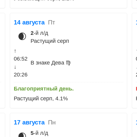
14 августа
Пт
2
-й л/д
🌒
Растущий серп
↑
06:52
В знаке Дева ♍
↓
20:26
Благоприятный день.
Растущий серп, 4.1%
17 августа
Пн
5
-й л/д
🌒