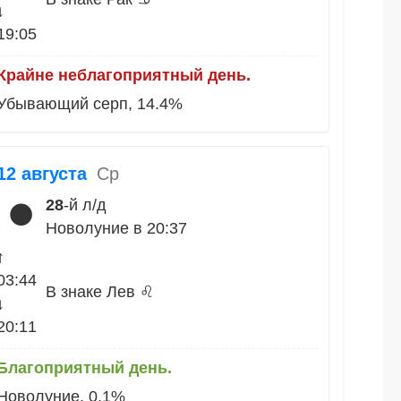
↓
19:05
Крайне неблагоприятный день.
Убывающий серп, 14.4%
12 августа
Ср
28
-й л/д
🌑
Новолуние в 20:37
↑
03:44
В знаке Лев ♌
↓
20:11
Благоприятный день.
Новолуние, 0.1%