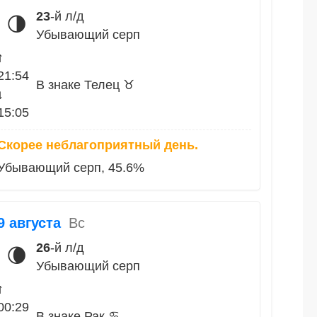
23
-й л/д
🌗
Убывающий серп
↑
21:54
В знаке Телец ♉
↓
15:05
Скорее неблагоприятный день.
Убывающий серп, 45.6%
9 августа
Вс
26
-й л/д
🌘
Убывающий серп
↑
00:29
В знаке Рак ♋