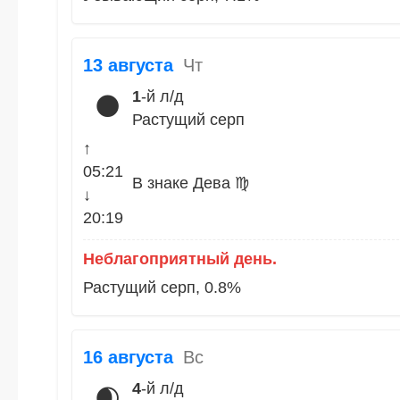
13 августа
Чт
1
-й л/д
🌑
Растущий серп
↑
05:21
В знаке Дева ♍
↓
20:19
Неблагоприятный день.
Растущий серп, 0.8%
16 августа
Вс
4
-й л/д
🌒