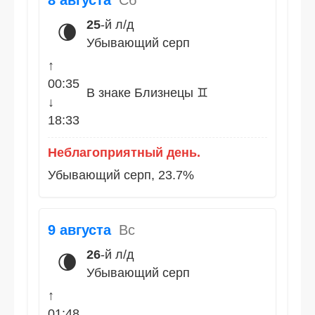
8 августа
Сб
25
-й л/д
🌘
Убывающий серп
↑
00:35
В знаке Близнецы ♊
↓
18:33
Неблагоприятный день.
Убывающий серп, 23.7%
9 августа
Вс
26
-й л/д
🌘
Убывающий серп
↑
01:48