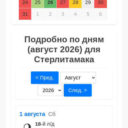
24
25
26
27
28
29
30
31
1
2
3
4
5
6
Подробно по дням
(август 2026) для
Стерлитамака
< Пред.
След. >
1 августа
Сб
18
-й л/д
🌖