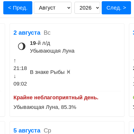
< Пред.
След. >
2 августа
Вс
19
-й л/д
🌖
Убывающая Луна
↑
21:18
В знаке Рыбы ♓
↓
09:02
Крайне неблагоприятный день.
Убывающая Луна, 85.3%
5 августа
Ср