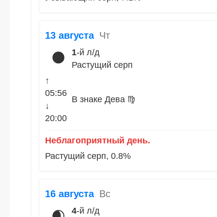
13 августа
Чт
1
-й л/д
🌑
Растущий серп
↑
05:56
В знаке Дева ♍
↓
20:00
Неблагоприятный день.
Растущий серп, 0.8%
16 августа
Вс
4
-й л/д
🌒