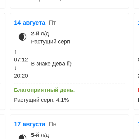
14 августа
Пт
2
-й л/д
🌒
Растущий серп
↑
07:12
В знаке Дева ♍
↓
20:20
Благоприятный день.
Растущий серп, 4.1%
17 августа
Пн
5
-й л/д
🌒