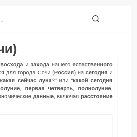
чи)
и
восхода
и
захода
нашего
естественного
я для города Сочи (
Россия
) на
сегодня
и
"
какая сейчас луна
?" или "
какой сегодня
волуние
,
первая четверть
,
полнолуние
,
ономические
данные
, включая
расстояние