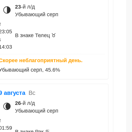
23
-й л/д
🌗
Убывающий серп
↑
23:05
В знаке Телец ♉
↓
14:03
Скорее неблагоприятный день.
Убывающий серп, 45.6%
9 августа
Вс
26
-й л/д
🌘
Убывающий серп
↑
01:59
В знаке Рак ♋