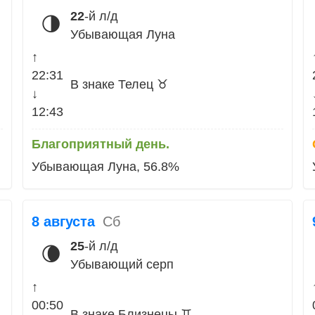
22
-й л/д
🌗
Убывающая Луна
↑
22:31
В знаке Телец ♉
↓
12:43
Благоприятный день.
Убывающая Луна, 56.8%
8 августа
Сб
25
-й л/д
🌘
Убывающий серп
↑
00:50
В знаке Близнецы ♊