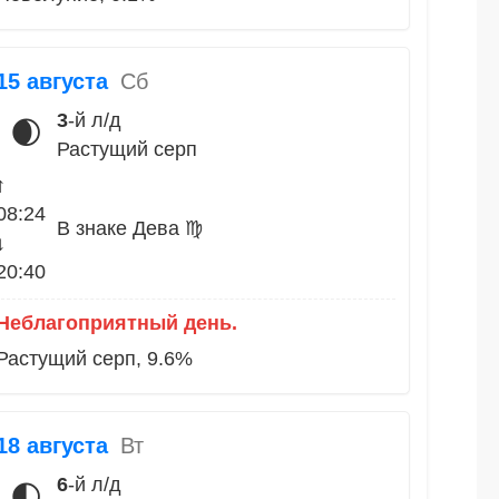
15 августа
Сб
3
-й л/д
🌒
Растущий серп
↑
08:24
В знаке Дева ♍
↓
20:40
Неблагоприятный день.
Растущий серп, 9.6%
18 августа
Вт
6
-й л/д
🌓