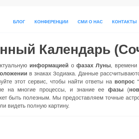
БЛОГ
КОНФЕРЕНЦИИ
СМИ О НАС
КОНТАКТЫ
нный Календарь (Со
актуальную
информацией
о
фазах Луны
, времен
положении
в знаках Зодиака. Данные рассчитываютс
зуйте этот сервис, чтобы найти ответы на
вопрос
ие на многие процессы, и знание ее
фазы
(
но
ет быть полезным. Мы предоставляем точные астр
гли видеть полную картину.