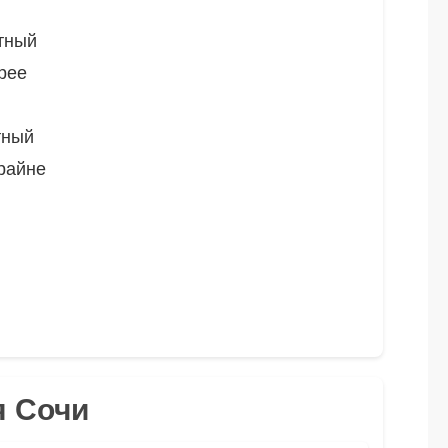
тный
рее
тный
райне
я Сочи