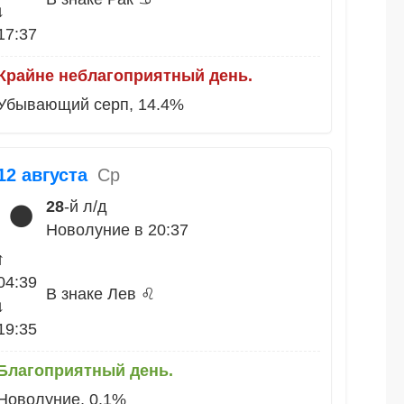
↓
17:37
Крайне неблагоприятный день.
Убывающий серп, 14.4%
12 августа
Ср
28
-й л/д
🌑
Новолуние в 20:37
↑
04:39
В знаке Лев ♌
↓
19:35
Благоприятный день.
Новолуние, 0.1%