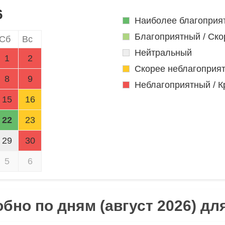
6
Наиболее благоприя
Благоприятный / Ско
Сб
Вс
Нейтральный
1
2
Скорее неблагоприя
8
9
Неблагоприятный / К
15
16
22
23
29
30
5
6
бно по дням (август 2026) дл