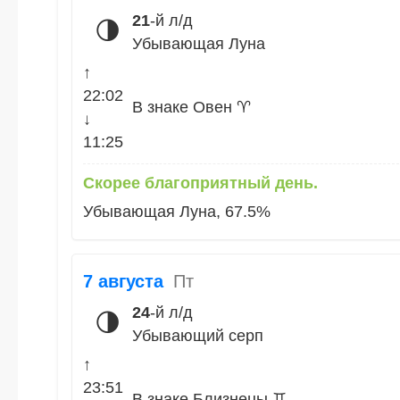
21
-й л/д
🌗
Убывающая Луна
↑
22:02
В знаке Овен ♈
↓
11:25
Скорее благоприятный день.
Убывающая Луна, 67.5%
7 августа
Пт
24
-й л/д
🌗
Убывающий серп
↑
23:51
В знаке Близнецы ♊