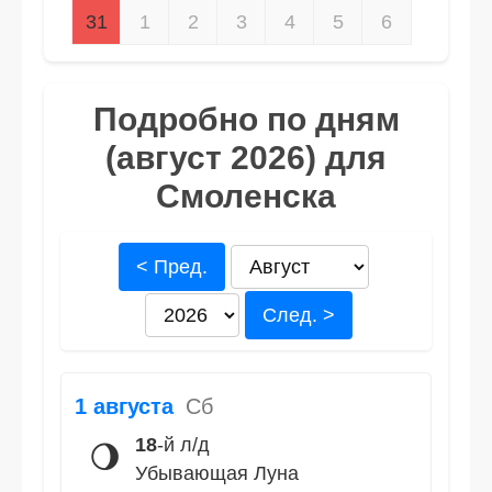
31
1
2
3
4
5
6
Подробно по дням
(август 2026) для
Смоленска
< Пред.
След. >
1 августа
Сб
18
-й л/д
🌖
Убывающая Луна