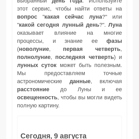
выбранный
день
года
. Используйте
этот сервис, чтобы найти ответы на
вопрос
"
какая сейчас луна
?" или
"
какой сегодня лунный день
?".
Луна
оказывает влияние на многие
процессы, и знание ее
фазы
(
новолуние
,
первая четверть
,
полнолуние
,
последняя четверть
) и
лунных суток
может быть полезным.
Мы предоставляем точные
астрономические
данные
, включая
расстояние
до Луны и ее
освещенность
, чтобы вы могли видеть
полную картину.
Сегодня, 9 августа