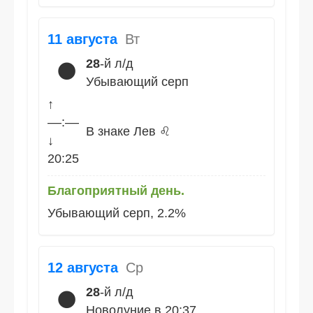
11 августа
Вт
28
-й л/д
🌑
Убывающий серп
↑
––:––
В знаке Лев ♌
↓
20:25
Благоприятный день.
Убывающий серп, 2.2%
12 августа
Ср
28
-й л/д
🌑
Новолуние в 20:37