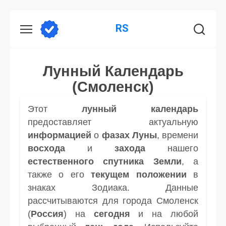
Перейти
RS
к
содержанию
Лунный Календарь
(Смоленск)
Этот
лунный календарь
предоставляет актуальную
информацией
о
фазах Луны
, времени
восхода
и
захода
нашего
естественного спутника
Земли
, а
также о его
текущем положении
в
знаках Зодиака. Данные
рассчитываются для города Смоленск
(
Россия
) на
сегодня
и на любой