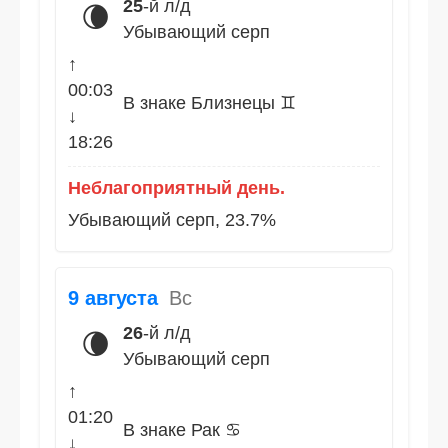
25
-й л/д
🌘
Убывающий серп
↑
00:03
В знаке Близнецы ♊
↓
18:26
Неблагоприятный день.
Убывающий серп, 23.7%
9 августа
Вс
26
-й л/д
🌘
Убывающий серп
↑
01:20
В знаке Рак ♋
↓