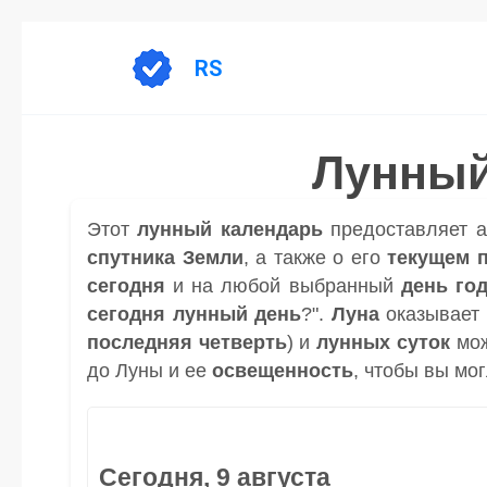
Перейти
к
RS
содержанию
Лунный
Этот
лунный календарь
предоставляет 
спутника
Земли
, а также о его
текущем 
сегодня
и на любой выбранный
день
го
сегодня лунный день
?".
Луна
оказывает 
последняя четверть
) и
лунных суток
мож
до Луны и ее
освещенность
, чтобы вы мо
Сегодня, 9 августа