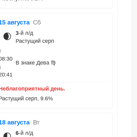
15 августа
Сб
3
-й л/д
🌒
Растущий серп
↑
08:30
В знаке Дева ♍
↓
20:41
Неблагоприятный день.
Растущий серп, 9.6%
18 августа
Вт
6
-й л/д
🌓