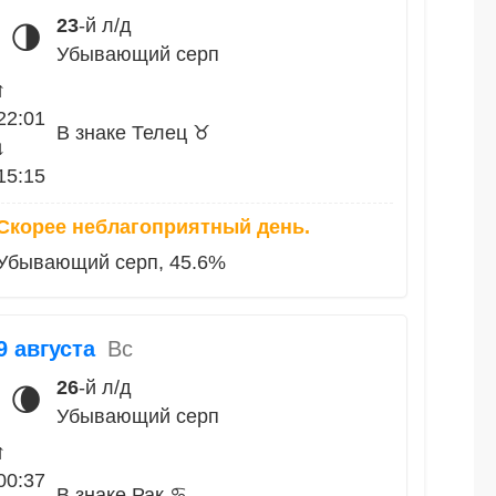
23
-й л/д
🌗
Убывающий серп
↑
22:01
В знаке Телец ♉
↓
15:15
Скорее неблагоприятный день.
Убывающий серп, 45.6%
9 августа
Вс
26
-й л/д
🌘
Убывающий серп
↑
00:37
В знаке Рак ♋