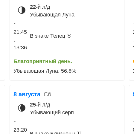
22
-й л/д
🌗
Убывающая Луна
↑
21:45
В знаке Телец ♉
↓
13:36
Благоприятный день.
Убывающая Луна, 56.8%
8 августа
Сб
25
-й л/д
🌘
Убывающий серп
↑
23:20
В знаке Близнецы ♊