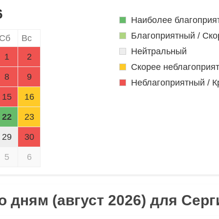
6
Наиболее благоприя
Благоприятный / Ско
Сб
Вс
Нейтральный
1
2
Скорее неблагоприя
8
9
Неблагоприятный / К
15
16
22
23
29
30
5
6
 дням (август 2026) для Сер