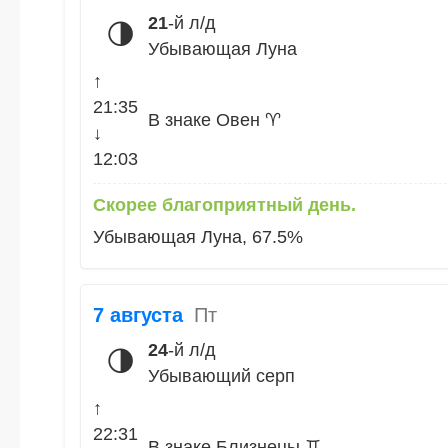
21
-й л/д
🌗
Убывающая Луна
↑
21:35
В знаке Овен ♈
↓
12:03
Скорее благоприятный день.
Убывающая Луна, 67.5%
7 августа
Пт
24
-й л/д
🌗
Убывающий серп
↑
22:31
В знаке Близнецы ♊