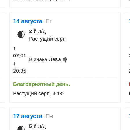
14 августа
Пт
2
-й л/д
🌒
Растущий серп
↑
07:01
В знаке Дева ♍
↓
20:35
Благоприятный день.
Растущий серп, 4.1%
17 августа
Пн
5
-й л/д
🌒