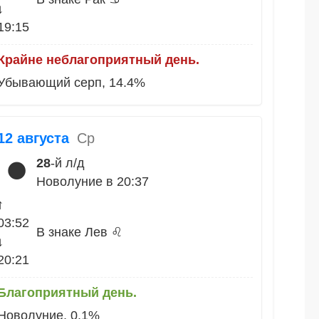
↓
19:15
Крайне неблагоприятный день.
Убывающий серп, 14.4%
12 августа
Ср
28
-й л/д
🌑
Новолуние в 20:37
↑
03:52
В знаке Лев ♌
↓
20:21
Благоприятный день.
Новолуние, 0.1%