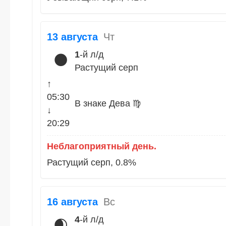
13 августа
Чт
1
-й л/д
🌑
Растущий серп
↑
05:30
В знаке Дева ♍
↓
20:29
Неблагоприятный день.
Растущий серп, 0.8%
16 августа
Вс
4
-й л/д
🌒