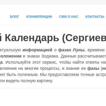
БЛОГ
КОНФЕРЕНЦИИ
СМИ О НАС
КОНТАКТЫ
 Календарь (Сергиев
актуальную
информацией
о
фазах Луны
, времен
положении
в знаках Зодиака. Данные рассчитывают
да
. Используйте этот сервис, чтобы найти ответы н
влияние на многие процессы, и знание ее
фазы
(
н
ет быть полезным. Мы предоставляем точные астр
гли видеть полную картину.