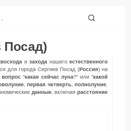
 Посад)
и
восхода
и
захода
нашего
естественного
ся для города Сергиев Посад (
Россия
) на
а
вопрос
"
какая сейчас луна
?" или "
какой
оволуние
,
первая четверть
,
полнолуние
,
ономические
данные
, включая
расстояние