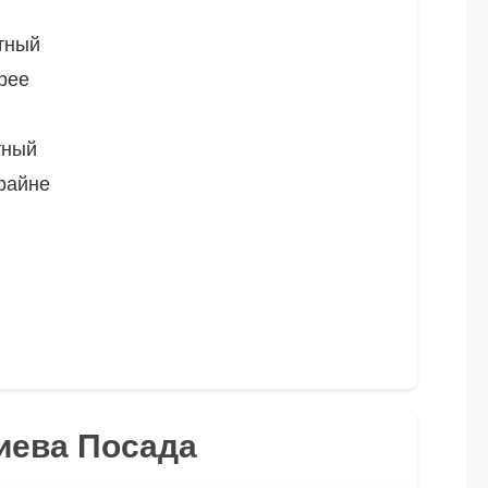
тный
рее
тный
райне
гиева Посада